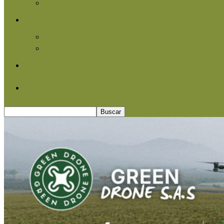
Agroindustria
Otros
Informe Especial
Entrevistas
Contacto
Quiénes somos