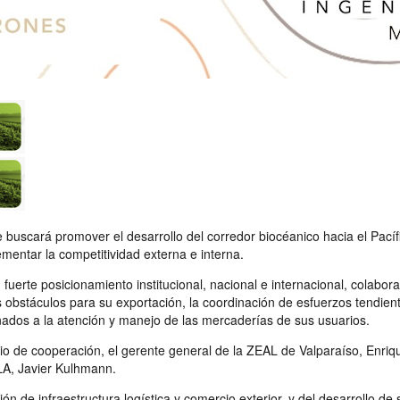
buscará promover el desarrollo del corredor biocéanico hacia el Pacífi
ementar la competitividad externa e interna.
fuerte posicionamiento institucional, nacional e internacional, colabora
es obstáculos para su exportación, la coordinación de esfuerzos tendie
tinados a la atención y manejo de las mercaderías de sus usuarios.
enio de cooperación, el gerente general de la ZEAL de Valparaíso, Enri
LA, Javier Kulhmann.
n de infraestructura logística y comercio exterior, y del desarrollo d