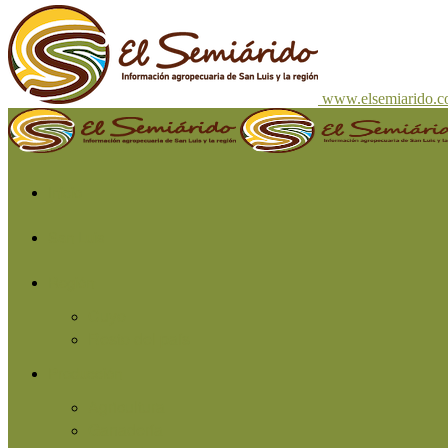
www.elsemiarido.
Inicio
San Luis
Región
Cuyo
Resto del país
Producción
Agricultura
Ganadería