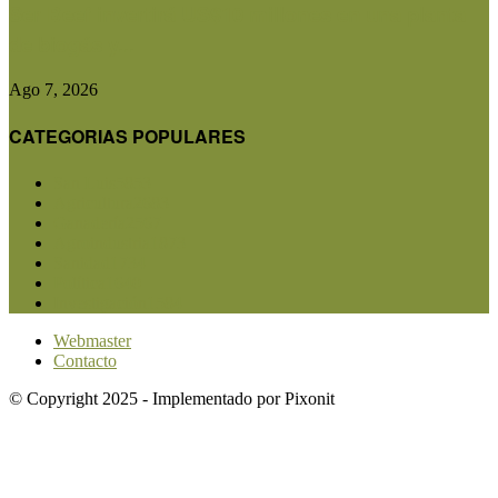
Ser Beef invertirá US$10 millones en una planta
de biogás y...
Ago 7, 2026
CATEGORIAS POPULARES
San Luis
5853
Agricultura
2683
Ganadería
2567
Agroindustria
1873
Sanidad
1734
Política
1640
Investigación
1584
Webmaster
Contacto
© Copyright 2025 - Implementado por Pixonit