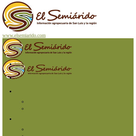
www.elsemiarido.com
Inicio
San Luis
Región
Cuyo
Resto del país
Producción
Agricultura
Ganadería