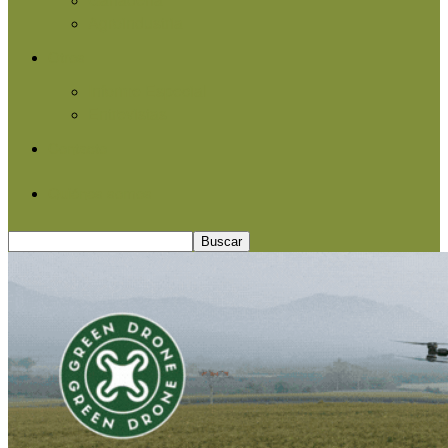
Agroindustria
Otros
Informe Especial
Entrevistas
Contacto
Quiénes somos