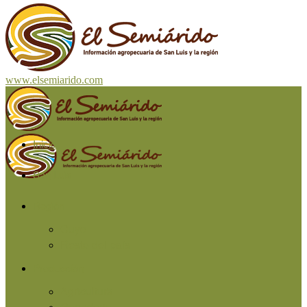
www.elsemiarido.com
Inicio
San Luis
Región
Cuyo
Resto del país
Producción
Agricultura
Ganadería