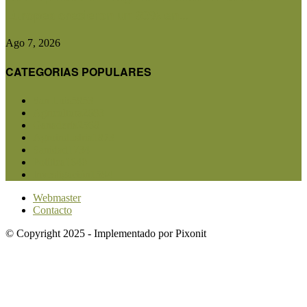
Europea crecieron un 30% en...
Ago 7, 2026
CATEGORIAS POPULARES
San Luis
5853
Agricultura
2683
Ganadería
2568
Agroindustria
1873
Sanidad
1734
Política
1640
Investigación
1584
Webmaster
Contacto
© Copyright 2025 - Implementado por Pixonit