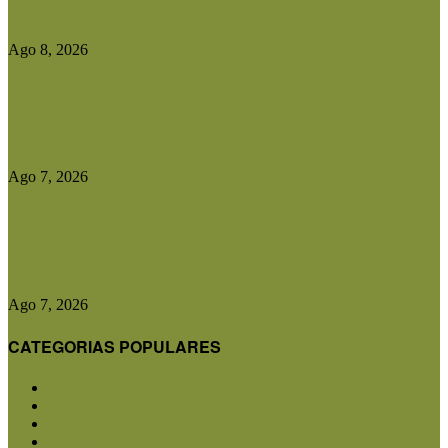
precios del gordo,...
Ago 8, 2026
El Gobierno reconstruirá las losas de la Autopista
entre Villa Mercedes...
Ago 7, 2026
Las exportaciones agroindustriales a la Unión
Europea crecieron un 30% en...
Ago 7, 2026
CATEGORIAS POPULARES
San Luis
5853
Agricultura
2683
Ganadería
2568
Agroindustria
1873