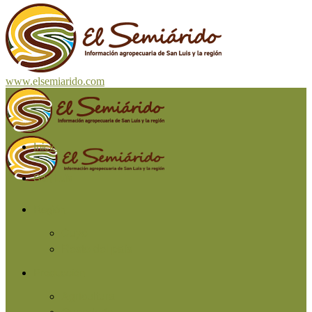
www.elsemiarido.com
Inicio
San Luis
Región
Cuyo
Resto del país
Producción
Agricultura
Ganadería