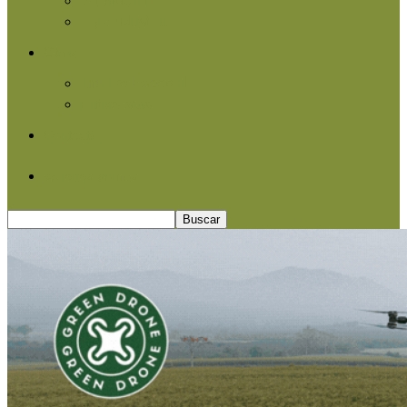
Agroindustria
Otros
Informe Especial
Entrevistas
Contacto
Quiénes somos