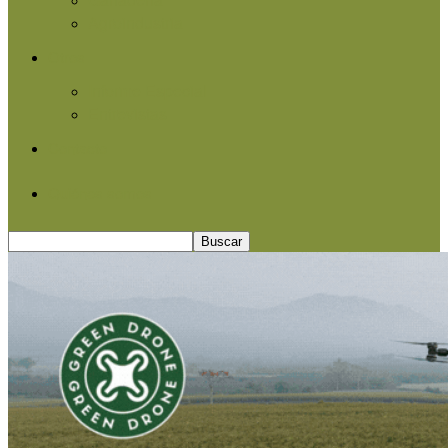
Agroindustria
Otros
Informe Especial
Entrevistas
Contacto
Quiénes somos