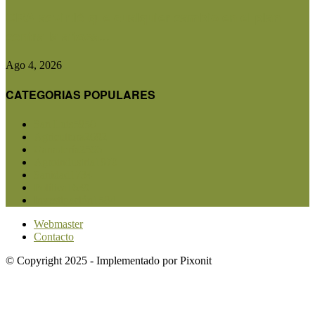
CRA advirtió que cualquier cambio en el plan
contra la aftosa...
Ago 4, 2026
CATEGORIAS POPULARES
San Luis
5850
Agricultura
2682
Ganadería
2566
Agroindustria
1870
Sanidad
1734
Política
1639
Investigación
1584
Webmaster
Contacto
© Copyright 2025 - Implementado por Pixonit