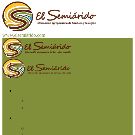
www.elsemiarido.com
Inicio
San Luis
Región
Cuyo
Resto del país
Producción
Agricultura
Ganadería