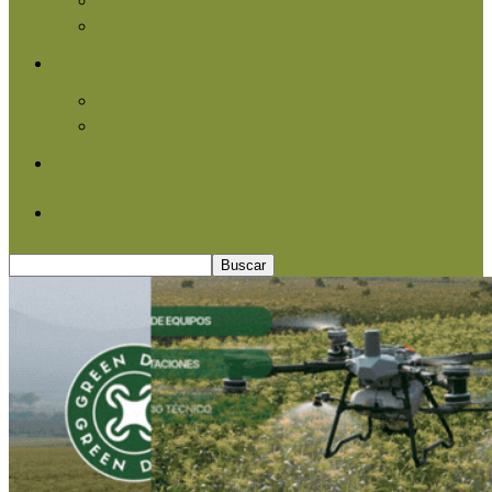
Agroindustria
Otros
Informe Especial
Entrevistas
Contacto
Quiénes somos