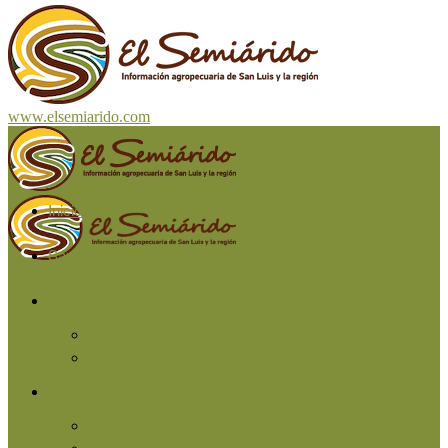
www.elsemiarido.com
Inicio
San Luis
Región
Cuyo
Resto del país
Producción
Agricultura
Ganadería