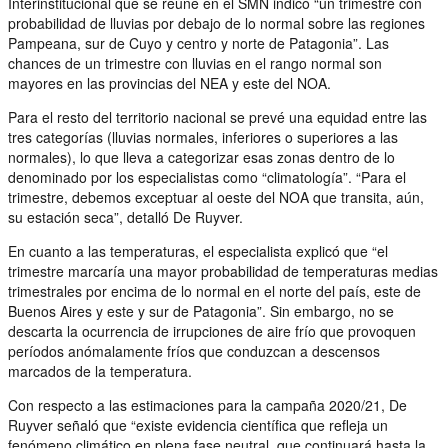
Interinstitucional que se reúne en el SMN indicó “un trimestre con
probabilidad de lluvias por debajo de lo normal sobre las regiones
Pampeana, sur de Cuyo y centro y norte de Patagonia”. Las
chances de un trimestre con lluvias en el rango normal son
mayores en las provincias del NEA y este del NOA.
Para el resto del territorio nacional se prevé una equidad entre las
tres categorías (lluvias normales, inferiores o superiores a las
normales), lo que lleva a categorizar esas zonas dentro de lo
denominado por los especialistas como “climatología”. “Para el
trimestre, debemos exceptuar al oeste del NOA que transita, aún,
su estación seca”, detalló De Ruyver.
En cuanto a las temperaturas, el especialista explicó que “el
trimestre marcaría una mayor probabilidad de temperaturas medias
trimestrales por encima de lo normal en el norte del país, este de
Buenos Aires y este y sur de Patagonia”. Sin embargo, no se
descarta la ocurrencia de irrupciones de aire frío que provoquen
períodos anómalamente fríos que conduzcan a descensos
marcados de la temperatura.
Con respecto a las estimaciones para la campaña 2020/21, De
Ruyver señaló que “existe evidencia científica que refleja un
fenómeno climático en plena fase neutral, que continuará hasta la