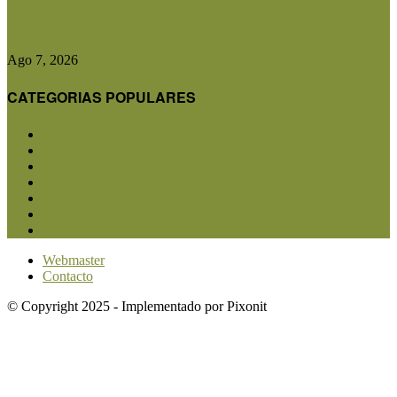
de biogás y...
Ago 7, 2026
CATEGORIAS POPULARES
San Luis
5853
Agricultura
2683
Ganadería
2567
Agroindustria
1873
Sanidad
1734
Política
1640
Investigación
1584
Webmaster
Contacto
© Copyright 2025 - Implementado por Pixonit