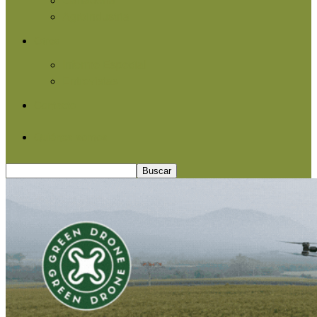
Agroindustria
Otros
Informe Especial
Entrevistas
Contacto
Quiénes somos