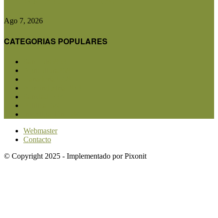
Europea crecieron un 30% en...
Ago 7, 2026
CATEGORIAS POPULARES
San Luis
5853
Agricultura
2683
Ganadería
2568
Agroindustria
1873
Sanidad
1734
Política
1640
Investigación
1584
Webmaster
Contacto
© Copyright 2025 - Implementado por Pixonit