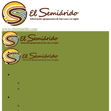
www.elsemiarido.com
Inicio
San Luis
Región
Cuyo
Resto del país
Producción
Agricultura
Ganadería