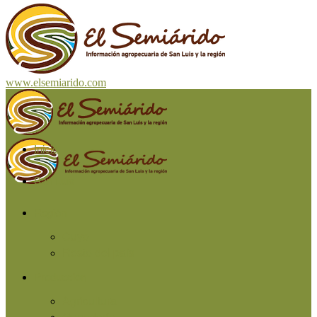
www.elsemiarido.com
Inicio
San Luis
Región
Cuyo
Resto del país
Producción
Agricultura
Ganadería