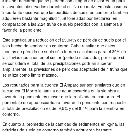
kilos por hectárea que se pierden con el agua de escorrentía para
los eventos observados durante el cultivo de maíz. En este caso es
importante observar que las pérdidas de suelo en contorno también
adquieren bastante magnitud 1,59 toneladas por hectárea en
comparación a las 2,24 tn/ha de suelo perdidos con la siembra a
favor de la pendiente.
Esto significa una reducción del 29,04% de pérdida de suelo por el
solo hecho de sembrar en contorno. Cabe resaltar que estos
montos de pérdida de suelo sólo fueron calculados para el 30% de
las lluvias que caen en el sector (periodo estudiado), por lo que si
se considera el total de las precipitaciones podrían superar
ampliamente las previsiones de pérdidas aceptables de 4 tn/ha que
se utiliza como límite máximo.
Los resultados para la cuenca El Amparo sur son similares que en
la cuenca El Morro la lámina de agua escurrida en la siembra a
favor de la pendiente es mayor que la realizada en contorno. El
porcentaje de agua escurrida a favor de la pendiente con respecto
al total de precipitación es del 9,5% y del 8,4% para la siembra en
contorno.
En cuanto al promedio de la cantidad de sedimentos en kg/ha, las
pérdidas de suelo en contorno también adquieren bastante