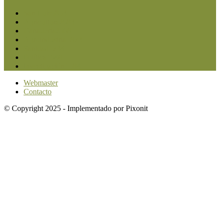
San Luis
5853
Agricultura
2683
Ganadería
2568
Agroindustria
1873
Sanidad
1734
Política
1640
Investigación
1584
Webmaster
Contacto
© Copyright 2025 - Implementado por Pixonit