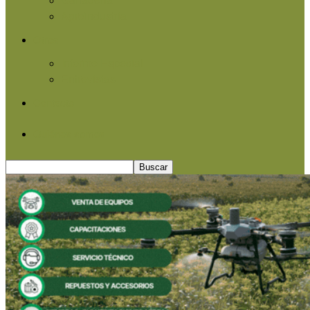
Agroindustria
Otros
Informe Especial
Entrevistas
Contacto
Quiénes somos