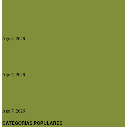
Precios de la hacienda: rebote moderado en los
precios del gordo,...
Ago 8, 2026
El Gobierno reconstruirá las losas de la Autopista
entre Villa Mercedes...
Ago 7, 2026
Las exportaciones agroindustriales a la Unión
Europea crecieron un 30% en...
Ago 7, 2026
CATEGORIAS POPULARES