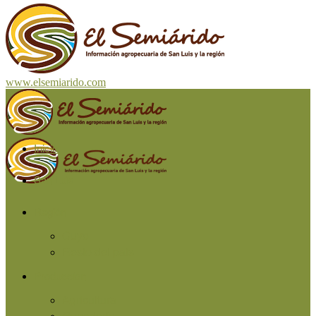
www.elsemiarido.com
Inicio
San Luis
Región
Cuyo
Resto del país
Producción
Agricultura
Ganadería