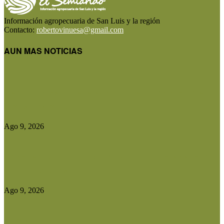
Información agropecuaria de San Luis y la región
Contacto:
robertovinuesa@gmail.com
AUN MAS NOTICIAS
Manuel Rosa lleva la agricultura de precisión a
los campos de...
Ago 9, 2026
Christian Quevedo: «Dupuy dejó de estar ausente
y hoy tiene una...
Ago 9, 2026
Desde Batavia, el viajero a caballo Álvaro