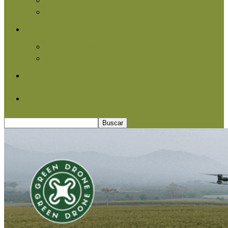
Agroindustria
Otros
Informe Especial
Entrevistas
Contacto
Quiénes somos