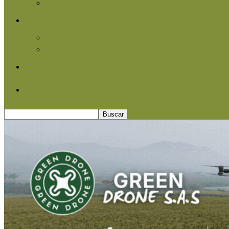
Agroindustria
Otros
Informe Especial
Entrevistas
Contacto
Quiénes somos