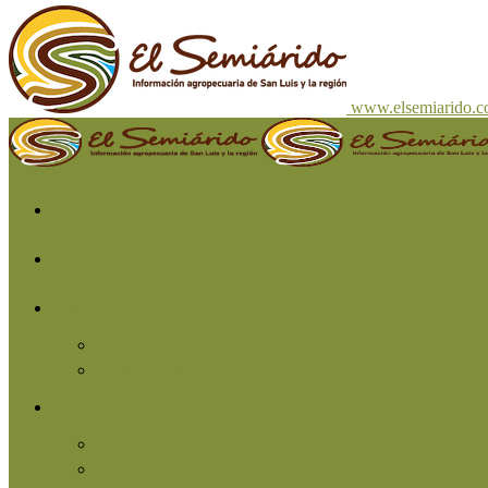
www.elsemiarido.
Inicio
San Luis
Región
Cuyo
Resto del país
Producción
Agricultura
Ganadería