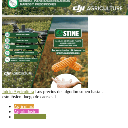
Inicio
Agricultura
Los precios del algodón suben hasta la
estratósfera luego de caerse al...
Agricultura
Agroindustria
Comercio exterior