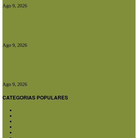
Ago 9, 2026
Christian Quevedo: «Dupuy dejó de estar ausente
y hoy tiene una...
Ago 9, 2026
Desde Batavia, el viajero a caballo Álvaro
Biderman reivindicó el valor...
Ago 9, 2026
CATEGORIAS POPULARES
San Luis
5857
Agricultura
2684
Ganadería
2568
Agroindustria
1873
Sanidad
1734
Política
1640