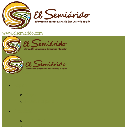
www.elsemiarido.com
Inicio
San Luis
Región
Cuyo
Resto del país
Producción
Agricultura
Ganadería