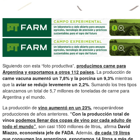
Siguiendo con esta “foto productiva”,
producimos
carne para
Argentina y exportamos a otros 112 países
.
La producción de
carne vacuna aumentó un 7,8% y la porcina un 9,3%
mientras
que la
aviar se redujo levemente un 2,2%
. Sumando los tres tipos
alcanzamos un total de 5,7 millones de toneladas de carne para
Argentina y el mundo.
La producción de
vino aumentó en un 23%
,
recuperándose
producciones de años anteriores.
“Con la producción total de
vinos
podemos llenar dos copas de vino por cada adulto de
todo el mundo”
, son casi 1500 millones de litros
,
afirma
David
Miazzo, economista jefe de FADA
. Además,
de cada 19 litros
que consumen los argentinos, exportamos 14 litros a más de