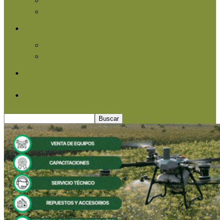
Agroindustria
Otros
Informe Especial
Entrevistas
Contacto
Quiénes somos