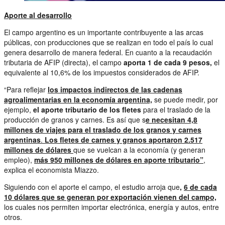
Aporte al desarrollo
El campo argentino es un importante contribuyente a las arcas
públicas, con producciones que se realizan en todo el país lo cual
genera desarrollo de manera federal. En cuanto a la recaudación
tributaria de AFIP (directa), el campo
aporta 1 de cada 9 pesos,
el
equivalente al 10,6% de los impuestos considerados de AFIP.
“Para reflejar
los impactos indirectos de las cadenas
agroalimentarias en la economía argentina,
se puede medir, por
ejemplo,
el aporte tributario de los fletes
para el traslado de la
producción de granos y carnes. Es así que s
e necesitan 4,8
millones de viajes para el traslado de los granos y carnes
argentinas
.
Los fletes de carnes y granos
aportaron 2.517
millones de dólares
que se vuelcan a la economía (y generan
empleo),
más 950 millones de dólares en aporte tributario”
,
explica el economista Miazzo.
Siguiendo con el aporte el campo, el estudio arroja que
,
6 de cada
10 dólares que se generan por exportación vienen del campo,
los cuales nos permiten importar electrónica, energía y autos, entre
otros.