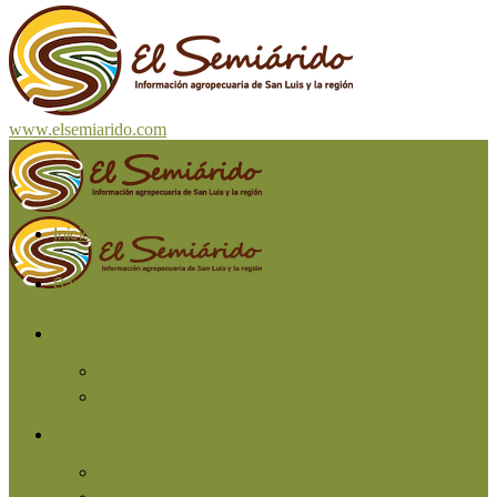
www.elsemiarido.com
Inicio
San Luis
Región
Cuyo
Resto del país
Producción
Agricultura
Ganadería