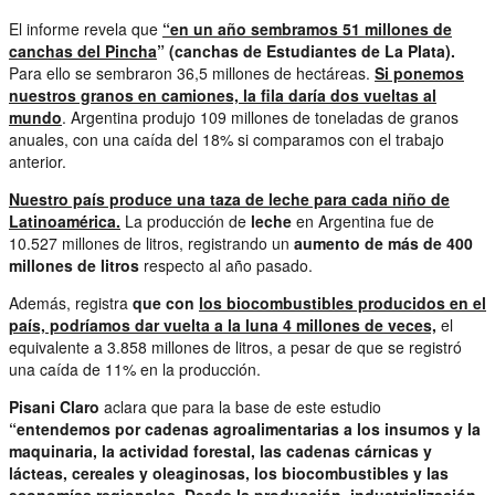
El informe revela que
“en un año sembramos 51 millones de
canchas del Pincha
” (canchas de Estudiantes de La Plata).
Para ello se sembraron 36,5 millones de hectáreas.
Si ponemos
nuestros granos en camiones, la fila daría dos vueltas al
mundo
. Argentina produjo 109 millones de toneladas de granos
anuales, con una caída del 18% si comparamos con el trabajo
anterior.
Nuestro país produce una taza de leche para cada niño de
Latinoamérica.
La producción de
leche
en Argentina fue de
10.527 millones de litros, registrando un
aumento de más de 400
millones de litros
respecto al año pasado.
Además, registra
que con
los biocombustibles producidos en el
país, podríamos dar vuelta a la luna 4 millones de veces,
el
equivalente a 3.858 millones de litros, a pesar de que se registró
una caída de 11% en la producción.
Pisani Claro
aclara que para la base de este estudio
“entendemos por cadenas agroalimentarias a los insumos y la
maquinaria, la actividad forestal, las cadenas cárnicas y
lácteas, cereales y oleaginosas, los biocombustibles y las
economías regionales. Desde la producción, industrialización,