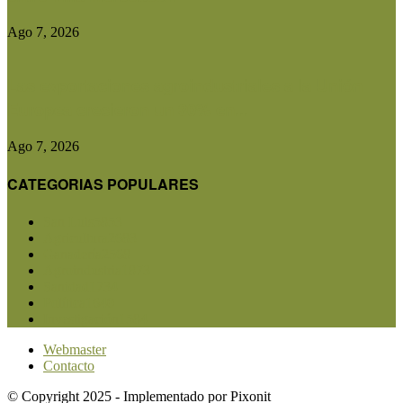
Ago 7, 2026
Las exportaciones agroindustriales a la Unión
Europea crecieron un 30% en...
Ago 7, 2026
CATEGORIAS POPULARES
San Luis
5853
Agricultura
2683
Ganadería
2568
Agroindustria
1873
Sanidad
1734
Política
1640
Investigación
1584
Webmaster
Contacto
© Copyright 2025 - Implementado por Pixonit