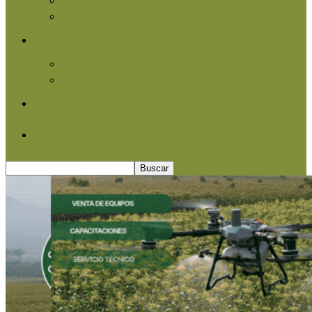
Agroindustria
Otros
Informe Especial
Entrevistas
Contacto
Quiénes somos