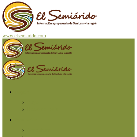
www.elsemiarido.com
Inicio
San Luis
Región
Cuyo
Resto del país
Producción
Agricultura
Ganadería