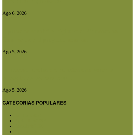
de Suelos Degradados
Ago 6, 2026
Diputados aprobó el régimen de Consorcios
Camineros y el proyecto avanza...
Ago 5, 2026
Entidades rurales y diputados analizaron el
proyecto de ley para crear...
Ago 5, 2026
CATEGORIAS POPULARES
San Luis
5850
Agricultura
2683
Ganadería
2566
Agroindustria
1870