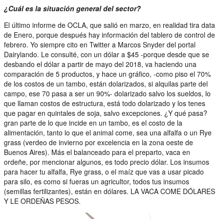
¿Cuál es la situación general del sector?
El último informe de OCLA, que salió en marzo, en realidad tira data
de Enero, porque después hay información del tablero de control de
febrero. Yo siempre cito en Twitter a Marcos Snyder del portal
Dairylando. Le consulté, con un dólar a $45 -porque desde que se
desbando el dólar a partir de mayo del 2018, va haciendo una
comparación de 5 productos, y hace un gráfico, -como piso el 70%
de los costos de un tambo, están dolarizados, si alquilas parte del
campo, ese 70 pasa a ser un 90%- dolarizado salvo los sueldos, lo
que llaman costos de estructura, está todo dolarizado y los tenes
que pagar en quintales de soja, salvo excepciones. ¿Y qué pasa?
gran parte de lo que incide en un tambo, es el costo de la
alimentación, tanto lo que el animal come, sea una alfalfa o un Rye
grass (verdeo de invierno por excelencia en la zona oeste de
Buenos Aires). Más el balanceado para el preparto, vaca en
ordeñe, por mencionar algunos, es todo precio dólar. Los insumos
para hacer tu alfalfa, Rye grass, o el maíz que vas a usar picado
para silo, es como si fueras un agricultor, todos tus insumos
(semillas fertilizantes), están en dólares. LA VACA COME DÓLARES
Y LE ORDEÑAS PESOS.