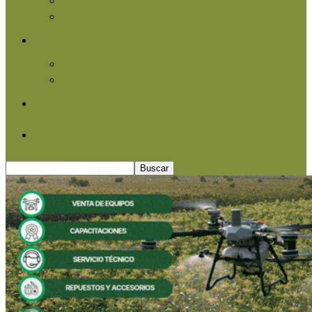
Agroindustria
Otros
Informe Especial
Entrevistas
Contacto
Quiénes somos