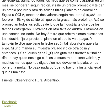
de lechería. Sumando todos los litros que se comercializaron en un
mes, se ponderan según región, y sale un precio promedio y te dan
un precio por litro y otro de sólidos útiles (Tablero de control de
Siglea u OCLA, tenemos dos valores según recuerdo $10,45/lt en
febrero- 156 kg de sólido útil que es la grasa más proteína). Acá se
promedian todos los sólidos de lo que la industria te dice que los
tambos entregaron. Entramos en otra falta de árbitro. Entramos en
una cancha inclinada. No hay árbitro que arbitre ciertas cuestiones.
La industria fija el precio, el plazo en el que te va a pagar. Y
también te dice qué tiene tu leche según tal laboratorio que ella
elige. Si uno manda su muestra privado y dice otra cosa y
entonces. ¿Y ahí quién gana? ¿Quién grita más fuerte? al final del
día no hay quien nos diga cuál es la muestra que tiene validez, y
muchos menos que nos diga quién nos devuelve la plata, o nos
pone una multa. No pasa nada porque no hay una instancia legal
que dirima esto.
Fuente: Observatorio Rural Argentino.
Facebook
Twitter