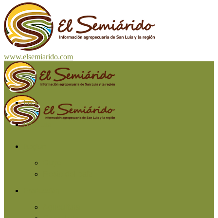
www.elsemiarido.com
Inicio
San Luis
Región
Cuyo
Resto del país
Producción
Agricultura
Ganadería