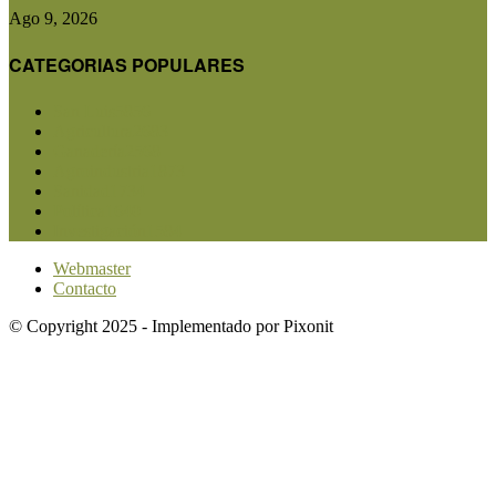
Ago 9, 2026
CATEGORIAS POPULARES
San Luis
5856
Agricultura
2683
Ganadería
2568
Agroindustria
1873
Sanidad
1734
Política
1640
Investigación
1584
Webmaster
Contacto
© Copyright 2025 - Implementado por Pixonit