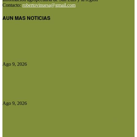
Contacto:
robertovinuesa@gmail.com
AUN MAS NOTICIAS
Cristian Quevedo: «Dupuy dejó de estar ausente
y hoy tiene una...
Ago 9, 2026
Desde Batavia, el viajero a caballo Álvaro
Biderman reivindicó el valor...
Ago 9, 2026
Una apuesta millonaria transforma el sur de San
Luis con uno...