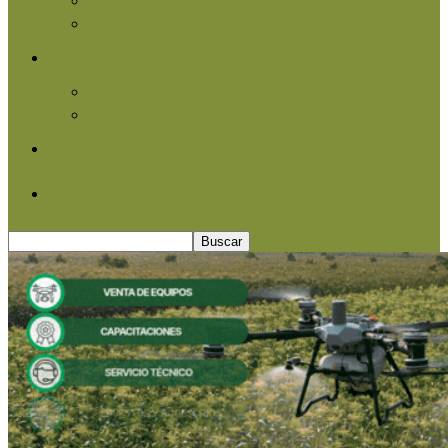
Agroindustria
Otros
Informe Especial
Entrevistas
Contacto
Quiénes somos