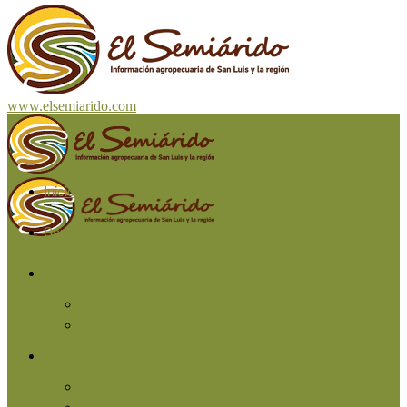
www.elsemiarido.com
Inicio
San Luis
Región
Cuyo
Resto del país
Producción
Agricultura
Ganadería