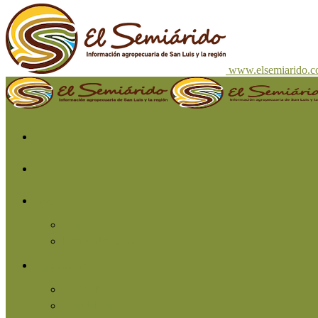
www.elsemiarido.
Inicio
San Luis
Región
Cuyo
Resto del país
Producción
Agricultura
Ganadería