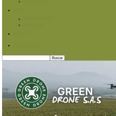
Agroindustria
Otros
Informe Especial
Entrevistas
Contacto
Quiénes somos