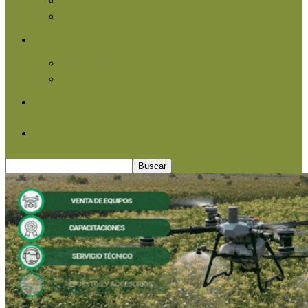
Agroindustria
Otros
Informe Especial
Entrevistas
Contacto
Quiénes somos