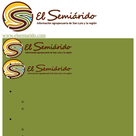
www.elsemiarido.com
Inicio
San Luis
Región
Cuyo
Resto del país
Producción
Agricultura
Ganadería