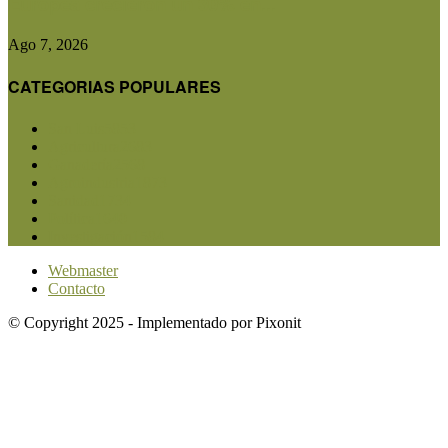
Europea crecieron un 30% en...
Ago 7, 2026
CATEGORIAS POPULARES
San Luis
5853
Agricultura
2683
Ganadería
2568
Agroindustria
1873
Sanidad
1734
Política
1640
Investigación
1584
Webmaster
Contacto
© Copyright 2025 - Implementado por Pixonit