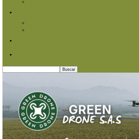
Agroindustria
Otros
Informe Especial
Entrevistas
Contacto
Quiénes somos