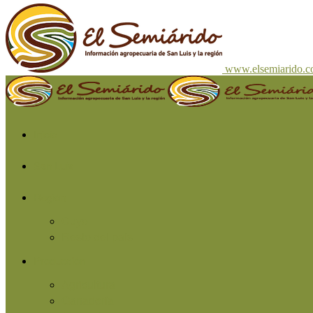
www.elsemiarido.
Inicio
San Luis
Región
Cuyo
Resto del país
Producción
Agricultura
Ganadería