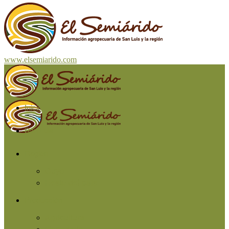
www.elsemiarido.com
Inicio
San Luis
Región
Cuyo
Resto del país
Producción
Agricultura
Ganadería