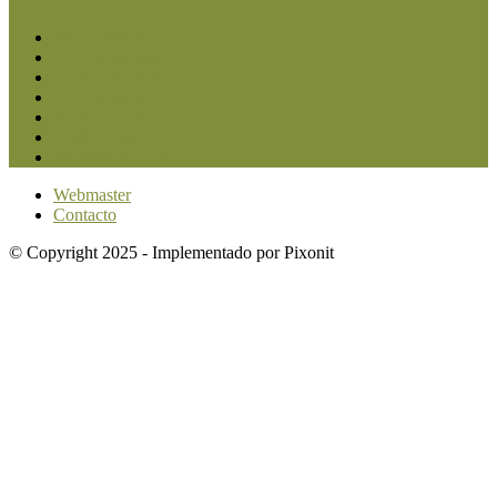
San Luis
5852
Agricultura
2683
Ganadería
2567
Agroindustria
1873
Sanidad
1734
Política
1640
Investigación
1584
Webmaster
Contacto
© Copyright 2025 - Implementado por Pixonit