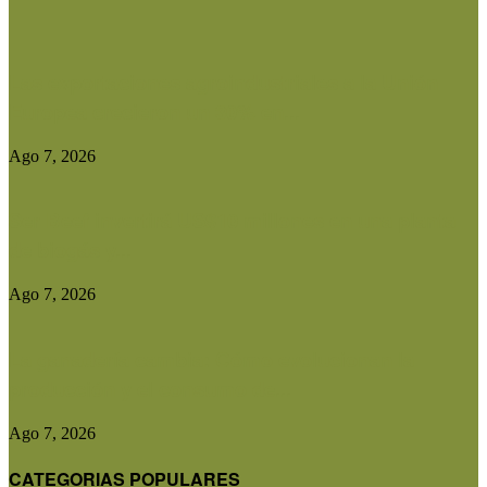
Las exportaciones agroindustriales a la Unión
Europea crecieron un 30% en...
Ago 7, 2026
Ser Beef invertirá US$10 millones en una planta
de biogás y...
Ago 7, 2026
La ganadería cambia: Cómo evolucionan la
producción y el consumo de...
Ago 7, 2026
CATEGORIAS POPULARES