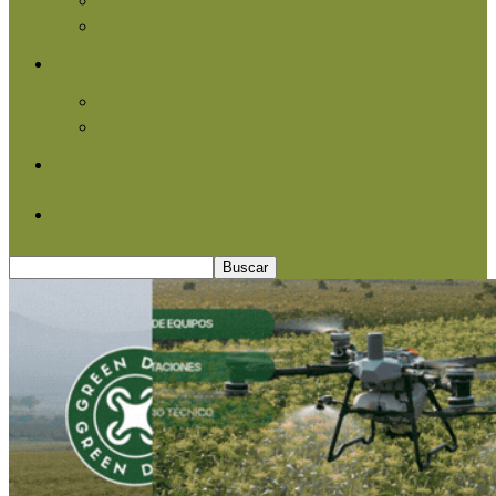
Agroindustria
Otros
Informe Especial
Entrevistas
Contacto
Quiénes somos