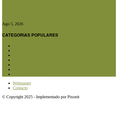
Diputados aprobó el régimen de Consorcios
Camineros y el proyecto avanza...
Ago 5, 2026
CATEGORIAS POPULARES
San Luis
5851
Agricultura
2683
Ganadería
2566
Agroindustria
1870
Sanidad
1734
Política
1640
Investigación
1584
Webmaster
Contacto
© Copyright 2025 - Implementado por Pixonit