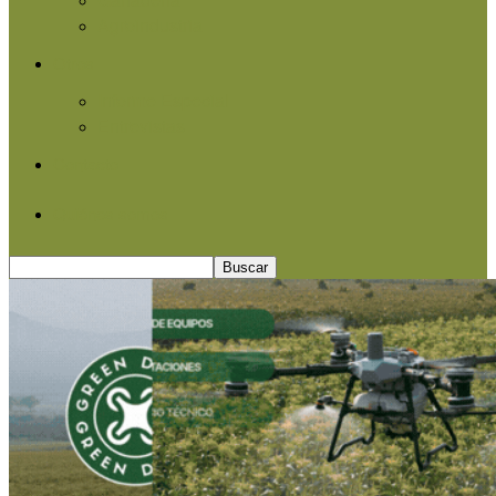
Agroindustria
Otros
Informe Especial
Entrevistas
Contacto
Quiénes somos