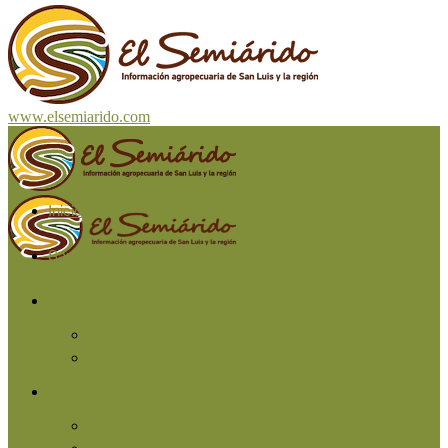
www.elsemiarido.com
Inicio
San Luis
Región
Cuyo
Resto del país
Producción
Agricultura
Ganadería