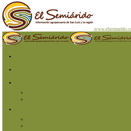
www.elsemiarido.
Inicio
San Luis
Región
Cuyo
Resto del país
Producción
Agricultura
Ganadería