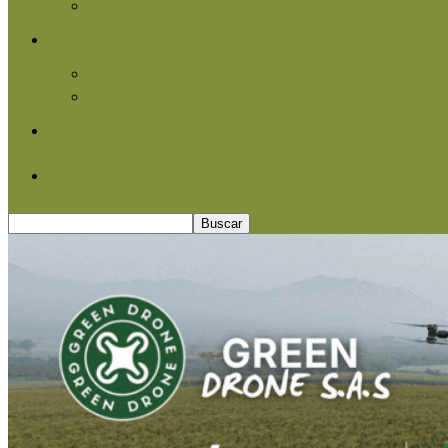
Agroindustria
Otros
Informe Especial
Entrevistas
Contacto
Quiénes somos