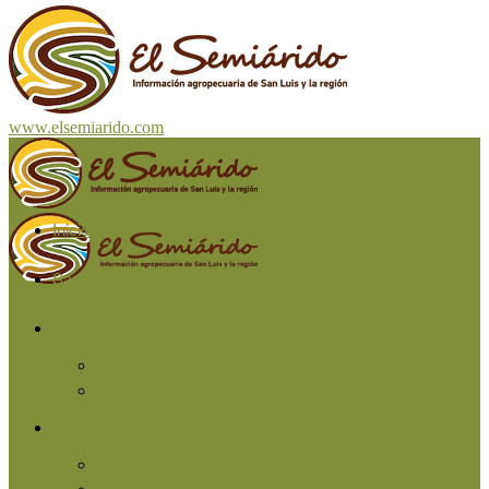
www.elsemiarido.com
Inicio
San Luis
Región
Cuyo
Resto del país
Producción
Agricultura
Ganadería