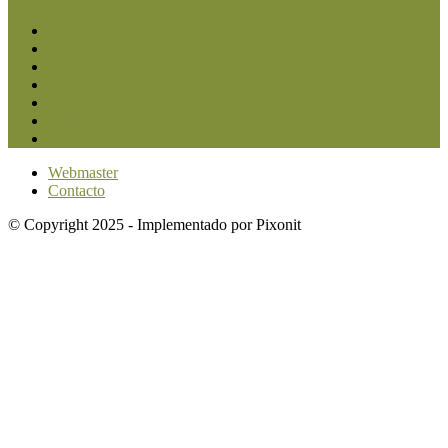
San Luis
5852
Agricultura
2683
Ganadería
2567
Agroindustria
1873
Sanidad
1734
Política
1640
Investigación
1584
Webmaster
Contacto
© Copyright 2025 - Implementado por Pixonit