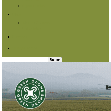
Agroindustria
Otros
Informe Especial
Entrevistas
Contacto
Quiénes somos