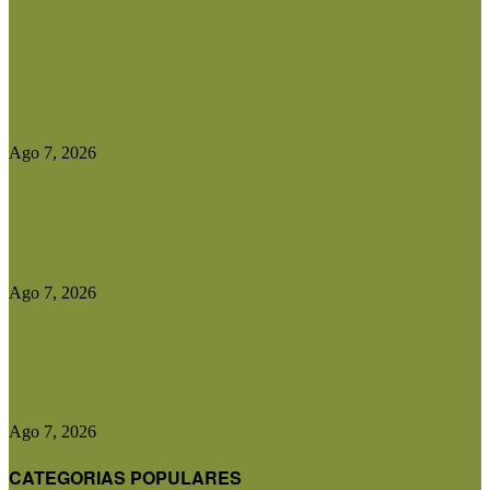
Las exportaciones agroindustriales a la Unión
Europea crecieron un 30% en...
Ago 7, 2026
Ser Beef invertirá US$10 millones en una planta
de biogás y...
Ago 7, 2026
La ganadería cambia: Cómo evolucionan la
producción y el consumo de...
Ago 7, 2026
CATEGORIAS POPULARES