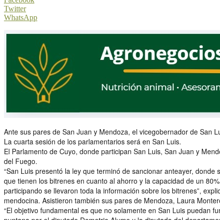
Twitter
WhatsApp
Ante sus pares de San Juan y Mendoza, el vicegobernador de San Luis
La cuarta sesión de los parlamentarios será en San Luis.
El Parlamento de Cuyo, donde participan San Luis, San Juan y Mendo
del Fuego.
“San Luis presentó la ley que terminó de sancionar anteayer, donde s
que tienen los bitrenes en cuanto al ahorro y la capacidad de un 80
participando se llevaron toda la información sobre los bitrenes”, expl
mendocina. Asistieron también sus pares de Mendoza, Laura Montero
“El objetivo fundamental es que no solamente en San Luis puedan fun
puntana por el diputado Demetrio Alume y la diputada del departa