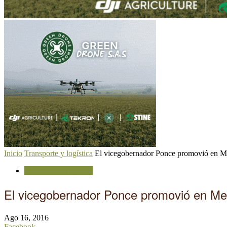
Inicio
Transporte y logística
El vicegobernador Ponce promovió en Mend
Transporte y logística
El vicegobernador Ponce promovió en Mend
Ago 16, 2016
Facebook