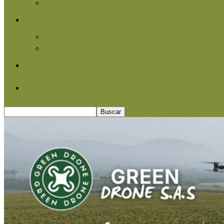
Agroindustria
Otros
Informe Especial
Entrevistas
Contacto
Quiénes somos