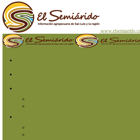
www.elsemiarido.
Inicio
San Luis
Región
Cuyo
Resto del país
Producción
Agricultura
Ganadería