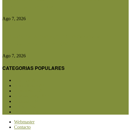
entre Villa Mercedes...
Ago 7, 2026
Las exportaciones agroindustriales a la Unión
Europea crecieron un 30% en...
Ago 7, 2026
CATEGORIAS POPULARES
San Luis
5853
Agricultura
2683
Ganadería
2568
Agroindustria
1873
Sanidad
1734
Política
1640
Investigación
1584
Webmaster
Contacto