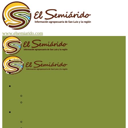
www.elsemiarido.com
Inicio
San Luis
Región
Cuyo
Resto del país
Producción
Agricultura
Ganadería