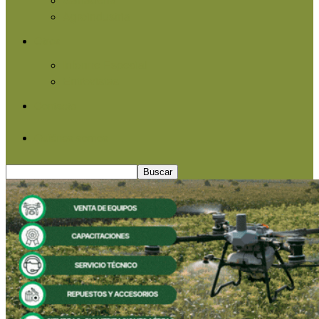
Agroindustria
Otros
Informe Especial
Entrevistas
Contacto
Quiénes somos