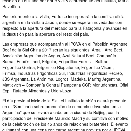
recibido en el stand por Forte y el Vicepresidente del Instituto, Mario
Ravettino.
Posteriormente a la visita, Forte se incorporará a la comitiva oficial
argentina en la visita a Japón, donde se esperan novedades con
respecto a la apertura del mercado para la Patagonia y avances en
la discusión para la apertura del resto del país.
Las empresas que acompañarán al IPCVA en el Pabellón Argentine
Beef de la Sial China 2017 serán las siguientes: Argall, Arre Beef,
Asociación Argentina de Angus, Azul Natural Beef, Compañía
Bernal, Food’s Land, Frigolar, Frigorífico Forres – Beltrán,
Frigorífico Gorina, Frigorífico Rioplatense, Frigorífico Visom,
Frimsa, Industrias Frigoríficas Sur, Industrias Frigoríficas Recreo,
JBS Argentina, La Anónima, Logros, Madeka, Marfrig Argentina,
Mattievich – Compañía Central Pampeana CCP, Menudencias, Offal
Exp, Rafaela Alimentos y Urien-Loza.
El día previo al inicio de la Sial, el Instituto también estará presente
en el “Seminario sobre promoción de comercio e inversión en la
Argentina” que se llevará a cabo en la ciudad de Beijing, con la
participación del Presidente Mauricio Macri y su comitiva con motivo
de la celebración de los 45 años de relaciones bilaterales. El evento
culminará con una cena con carne argentina provista por el IPCVA.