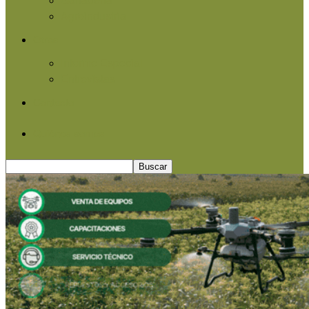
Agroindustria
Otros
Informe Especial
Entrevistas
Contacto
Quiénes somos