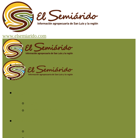
www.elsemiarido.com
Inicio
San Luis
Región
Cuyo
Resto del país
Producción
Agricultura
Ganadería