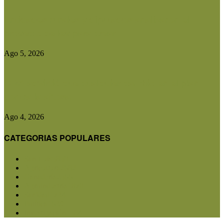
Entidades rurales y diputados analizaron el
proyecto de ley para crear...
Ago 5, 2026
CRA advirtió que cualquier cambio en el plan
contra la aftosa...
Ago 4, 2026
CATEGORIAS POPULARES
San Luis
5850
Agricultura
2682
Ganadería
2566
Agroindustria
1870
Sanidad
1734
Política
1639
Investigación
1584