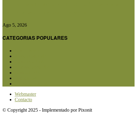
Diputados aprobó el régimen de Consorcios
Camineros y el proyecto avanza...
Ago 5, 2026
CATEGORIAS POPULARES
San Luis
5851
Agricultura
2683
Ganadería
2566
Agroindustria
1870
Sanidad
1734
Política
1640
Investigación
1584
Webmaster
Contacto
© Copyright 2025 - Implementado por Pixonit