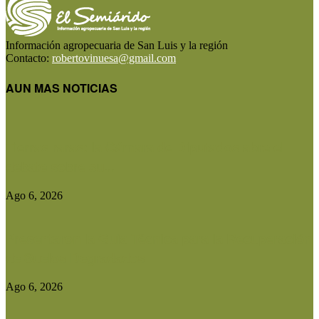
Información agropecuaria de San Luis y la región
Contacto:
robertovinuesa@gmail.com
AUN MAS NOTICIAS
Tierras raras: la Cámara de Diputados abre el
debate sobre su...
Ago 6, 2026
Presentaron la Guía Técnica para la Recuperación
de Suelos Degradados
Ago 6, 2026