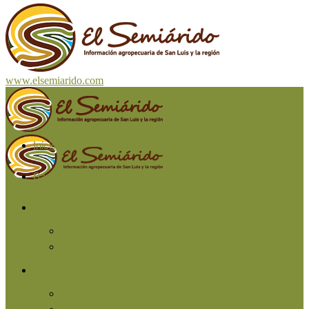
www.elsemiarido.com
Inicio
San Luis
Región
Cuyo
Resto del país
Producción
Agricultura
Ganadería