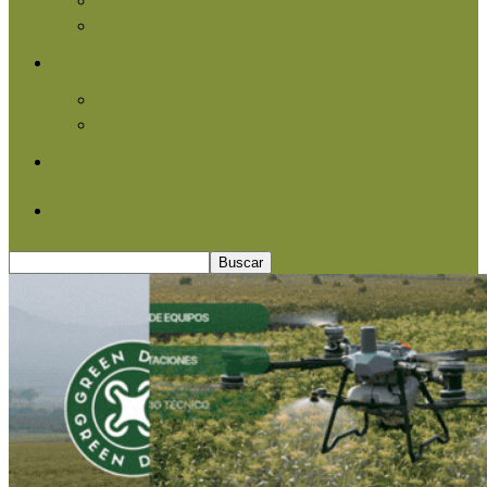
Agroindustria
Otros
Informe Especial
Entrevistas
Contacto
Quiénes somos