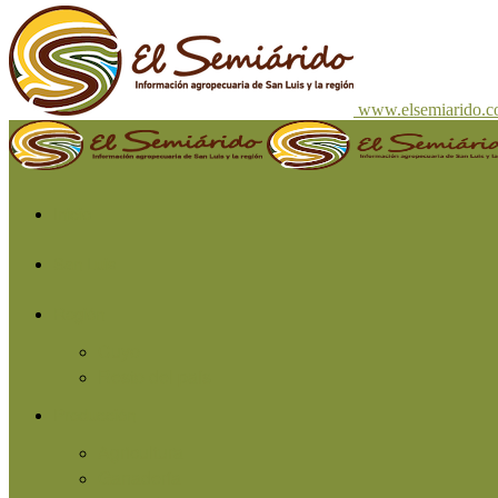
www.elsemiarido.
Inicio
San Luis
Región
Cuyo
Resto del país
Producción
Agricultura
Ganadería