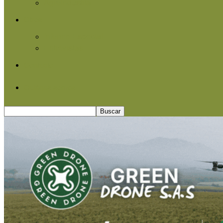
Agroindustria
Otros
Informe Especial
Entrevistas
Contacto
Quiénes somos