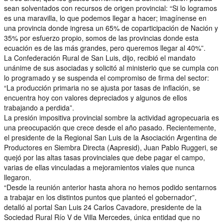
sean solventados con recursos de origen provincial: “Si lo logramos
es una maravilla, lo que podemos llegar a hacer; imagínense en
una provincia donde ingresa un 65% de coparticipación de Nación y
35% por esfuerzo propio, somos de las provincias donde esta
ecuación es de las más grandes, pero queremos llegar al 40%”.
La Confederación Rural de San Luis, dijo, recibió el mandato
unánime de sus asociadas y solicitó al ministerio que se cumpla con
lo programado y se suspenda el compromiso de firma del sector:
“La producción primaria no se ajusta por tasas de inflación, se
encuentra hoy con valores depreciados y algunos de ellos
trabajando a perdida”.
La presión impositiva provincial sombre la actividad agropecuaria es
una preocupación que crece desde el año pasado. Recientemente,
el presidente de la Regional San Luis de la Asociación Argentina de
Productores en Siembra Directa (Aapresid), Juan Pablo Ruggeri, se
quejó por las altas tasas provinciales que debe pagar el campo,
varias de ellas vinculadas a mejoramientos viales que nunca
llegaron.
“Desde la reunión anterior hasta ahora no hemos podido sentarnos
a trabajar en los distintos puntos que planteó el gobernador”,
detalló al portal San Luis 24 Carlos Cavadore, presidente de la
Sociedad Rural Río V de Villa Mercedes, única entidad que no