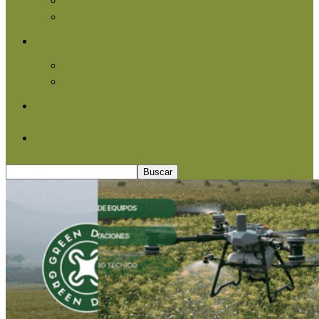
Agroindustria
Otros
Informe Especial
Entrevistas
Contacto
Quiénes somos