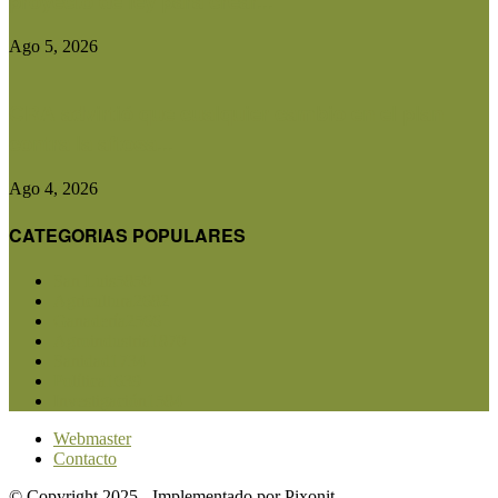
proyecto de ley para crear...
Ago 5, 2026
CRA advirtió que cualquier cambio en el plan
contra la aftosa...
Ago 4, 2026
CATEGORIAS POPULARES
San Luis
5850
Agricultura
2682
Ganadería
2566
Agroindustria
1870
Sanidad
1734
Política
1639
Investigación
1584
Webmaster
Contacto
© Copyright 2025 - Implementado por Pixonit