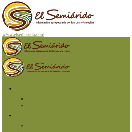
www.elsemiarido.com
Inicio
San Luis
Región
Cuyo
Resto del país
Producción
Agricultura
Ganadería