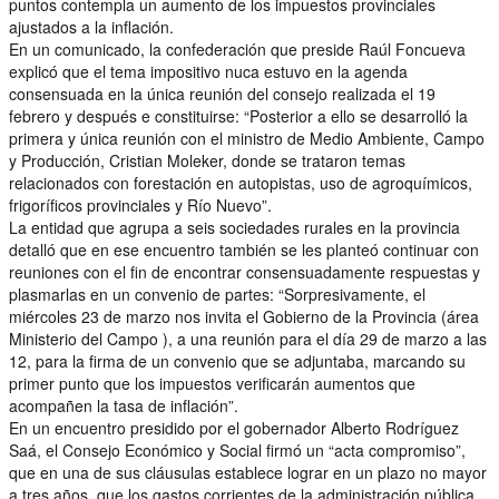
puntos contempla un aumento de los impuestos provinciales
ajustados a la inflación.
En un comunicado, la confederación que preside Raúl Foncueva
explicó que el tema impositivo nuca estuvo en la agenda
consensuada en la única reunión del consejo realizada el 19
febrero y después e constituirse: “Posterior a ello se desarrolló la
primera y única reunión con el ministro de Medio Ambiente, Campo
y Producción, Cristian Moleker, donde se trataron temas
relacionados con forestación en autopistas, uso de agroquímicos,
frigoríficos provinciales y Río Nuevo”.
La entidad que agrupa a seis sociedades rurales en la provincia
detalló que en ese encuentro también se les planteó continuar con
reuniones con el fin de encontrar consensuadamente respuestas y
plasmarlas en un convenio de partes: “Sorpresivamente, el
miércoles 23 de marzo nos invita el Gobierno de la Provincia (área
Ministerio del Campo ), a una reunión para el día 29 de marzo a las
12, para la firma de un convenio que se adjuntaba, marcando su
primer punto que los impuestos verificarán aumentos que
acompañen la tasa de inflación”.
En un encuentro presidido por el gobernador Alberto Rodríguez
Saá, el Consejo Económico y Social firmó un “acta compromiso”,
que en una de sus cláusulas establece lograr en un plazo no mayor
a tres años, que los gastos corrientes de la administración pública