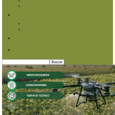
Agroindustria
Otros
Informe Especial
Entrevistas
Contacto
Quiénes somos