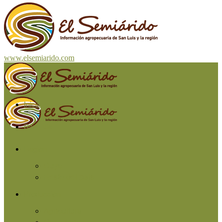
www.elsemiarido.com
Inicio
San Luis
Región
Cuyo
Resto del país
Producción
Agricultura
Ganadería