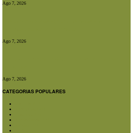
Ago 7, 2026
Las exportaciones agroindustriales a la Unión
Europea crecieron un 30% en...
Ago 7, 2026
Ser Beef invertirá US$10 millones en una planta
de biogás y...
Ago 7, 2026
CATEGORIAS POPULARES
San Luis
5853
Agricultura
2683
Ganadería
2567
Agroindustria
1873
Sanidad
1734
Política
1640