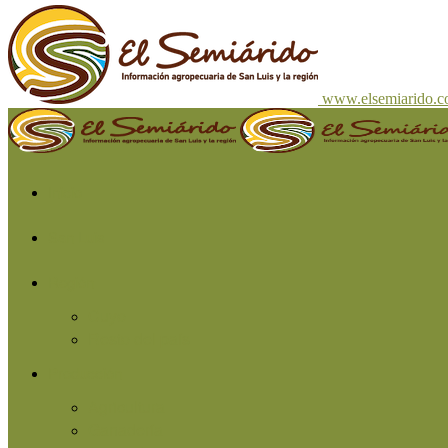
www.elsemiarido.
Inicio
San Luis
Región
Cuyo
Resto del país
Producción
Agricultura
Ganadería