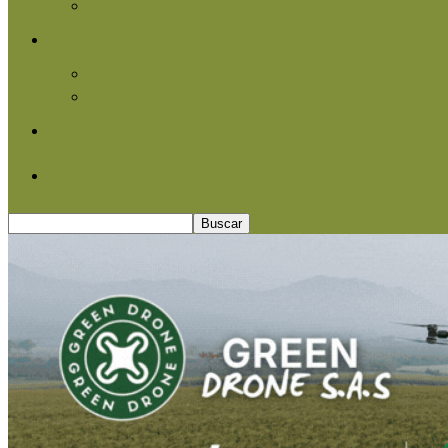
Agroindustria
Otros
Informe Especial
Entrevistas
Contacto
Quiénes somos