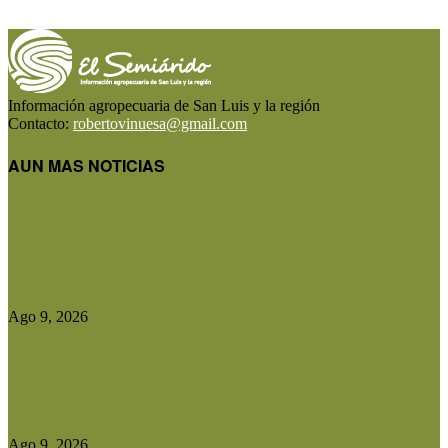
Información agropecuaria de San Luis y la región
Contacto:
robertovinuesa@gmail.com
AUN MAS NOTICIAS
Manuel Rosa lleva la agricultura de precisión a
los campos de...
Ago 9, 2026
Christian Quevedo: «Dupuy dejó de estar ausente
y hoy tiene una...
Ago 9, 2026