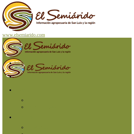
www.elsemiarido.com
Inicio
San Luis
Región
Cuyo
Resto del país
Producción
Agricultura
Ganadería