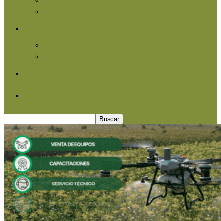
Agroindustria
Otros
Informe Especial
Entrevistas
Contacto
Quiénes somos