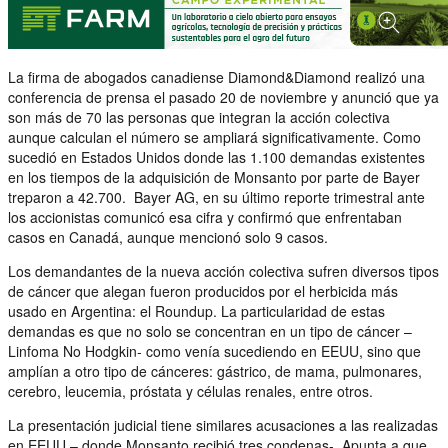
La firma de abogados canadiense Diamond&Diamond realizó una
conferencia de prensa el pasado 20 de noviembre y anunció que ya
son más de 70 las personas que integran la acción colectiva
aunque calculan el número se ampliará significativamente. Como
sucedió en Estados Unidos donde las 1.100 demandas existentes
en los tiempos de la adquisición de Monsanto por parte de Bayer
treparon a 42.700. Bayer AG, en su último reporte trimestral ante
los accionistas comunicó esa cifra y confirmó que enfrentaban
casos en Canadá, aunque mencionó solo 9 casos.
Los demandantes de la nueva acción colectiva sufren diversos tipos
de cáncer que alegan fueron producidos por el herbicida más
usado en Argentina: el Roundup. La particularidad de estas
demandas es que no solo se concentran en un tipo de cáncer –
Linfoma No Hodgkin- como venía sucediendo en EEUU, sino que
amplían a otro tipo de cánceres: gástrico, de mama, pulmonares,
cerebro, leucemia, próstata y células renales, entre otros.
La presentación judicial tiene similares acusaciones a las realizadas
en EEUU – donde Monsanto recibió tres condenas-. Apunta a que