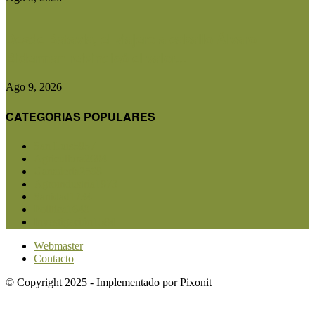
Desde Batavia, el viajero a caballo Álvaro
Biderman reivindicó el valor...
Ago 9, 2026
CATEGORIAS POPULARES
San Luis
5857
Agricultura
2684
Ganadería
2568
Agroindustria
1873
Sanidad
1734
Política
1640
Investigación
1584
Webmaster
Contacto
© Copyright 2025 - Implementado por Pixonit