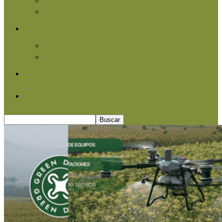
Agroindustria
Otros
Informe Especial
Entrevistas
Contacto
Quiénes somos