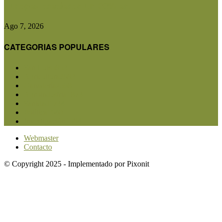
Europea crecieron un 30% en...
Ago 7, 2026
CATEGORIAS POPULARES
San Luis
5853
Agricultura
2683
Ganadería
2568
Agroindustria
1873
Sanidad
1734
Política
1640
Investigación
1584
Webmaster
Contacto
© Copyright 2025 - Implementado por Pixonit