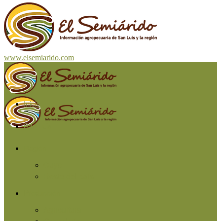
www.elsemiarido.com
Inicio
San Luis
Región
Cuyo
Resto del país
Producción
Agricultura
Ganadería