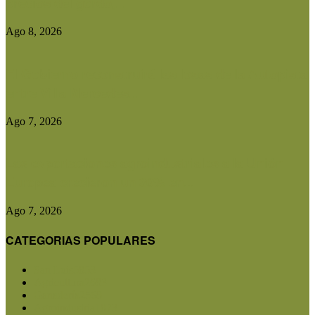
precios del gordo,...
Ago 8, 2026
El Gobierno reconstruirá las losas de la Autopista
entre Villa Mercedes...
Ago 7, 2026
Las exportaciones agroindustriales a la Unión
Europea crecieron un 30% en...
Ago 7, 2026
CATEGORIAS POPULARES
San Luis
5853
Agricultura
2683
Ganadería
2568
Agroindustria
1873