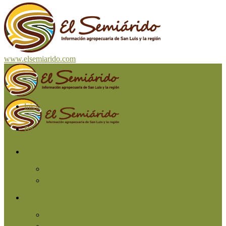
www.elsemiarido.com
Inicio
San Luis
Región
Cuyo
Resto del país
Producción
Agricultura
Ganadería