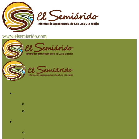
www.elsemiarido.com
Inicio
San Luis
Región
Cuyo
Resto del país
Producción
Agricultura
Ganadería