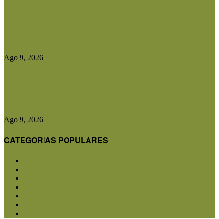
Desde Batavia, el viajero a caballo Álvaro
Biderman reivindicó el valor...
Ago 9, 2026
Una apuesta millonaria transforma el sur de San
Luis con uno...
Ago 9, 2026
CATEGORIAS POPULARES
San Luis
5856
Agricultura
2683
Ganadería
2568
Agroindustria
1873
Sanidad
1734
Política
1640
Investigación
1584