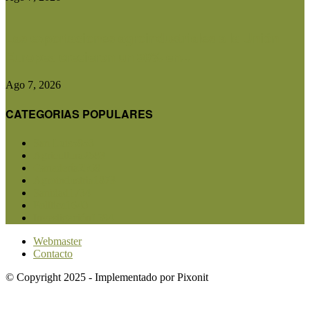
Las exportaciones agroindustriales a la Unión
Europea crecieron un 30% en...
Ago 7, 2026
CATEGORIAS POPULARES
San Luis
5853
Agricultura
2683
Ganadería
2568
Agroindustria
1873
Sanidad
1734
Política
1640
Investigación
1584
Webmaster
Contacto
© Copyright 2025 - Implementado por Pixonit