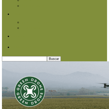
Agroindustria
Otros
Informe Especial
Entrevistas
Contacto
Quiénes somos