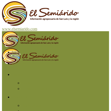
www.elsemiarido.com
Inicio
San Luis
Región
Cuyo
Resto del país
Producción
Agricultura
Ganadería