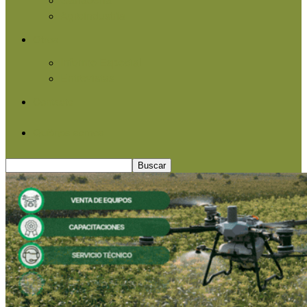
Agroindustria
Otros
Informe Especial
Entrevistas
Contacto
Quiénes somos