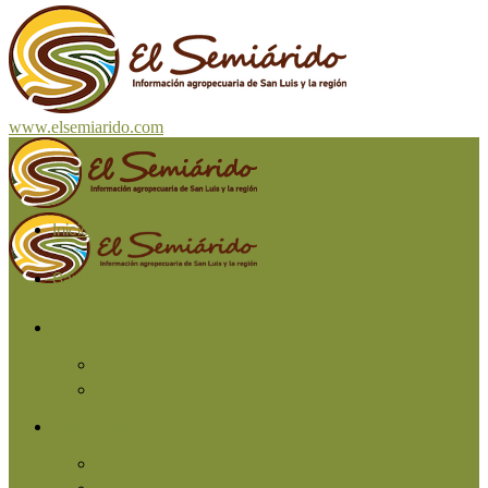
www.elsemiarido.com
Inicio
San Luis
Región
Cuyo
Resto del país
Producción
Agricultura
Ganadería