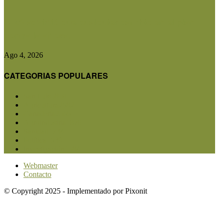
CRA advirtió que cualquier cambio en el plan
contra la aftosa...
Ago 4, 2026
CATEGORIAS POPULARES
San Luis
5850
Agricultura
2682
Ganadería
2566
Agroindustria
1870
Sanidad
1734
Política
1639
Investigación
1584
Webmaster
Contacto
© Copyright 2025 - Implementado por Pixonit