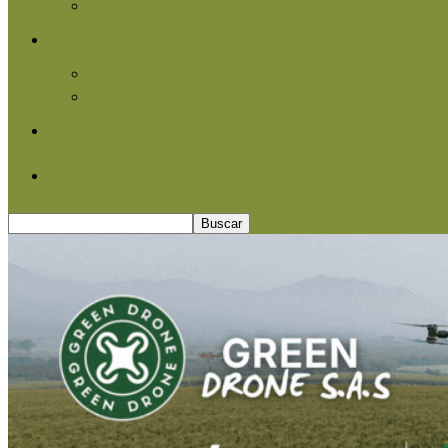
Agroindustria
Otros
Informe Especial
Entrevistas
Contacto
Quiénes somos