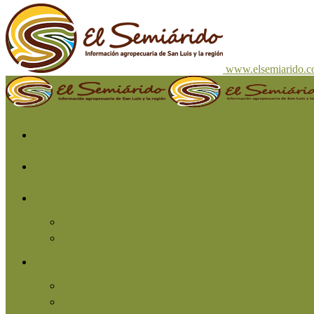
www.elsemiarido.
Inicio
San Luis
Región
Cuyo
Resto del país
Producción
Agricultura
Ganadería