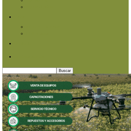
Agroindustria
Otros
Informe Especial
Entrevistas
Contacto
Quiénes somos