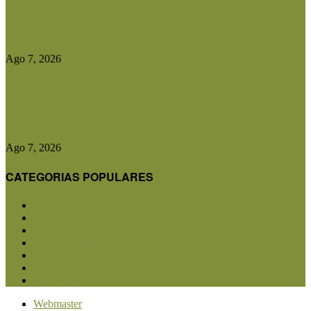
El Gobierno reconstruirá las losas de la Autopista
entre Villa Mercedes...
Ago 7, 2026
Las exportaciones agroindustriales a la Unión
Europea crecieron un 30% en...
Ago 7, 2026
CATEGORIAS POPULARES
San Luis
5853
Agricultura
2683
Ganadería
2568
Agroindustria
1873
Sanidad
1734
Política
1640
Investigación
1584
Webmaster