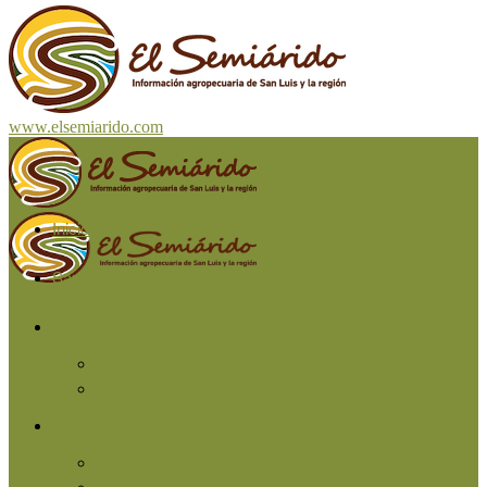
www.elsemiarido.com
Inicio
San Luis
Región
Cuyo
Resto del país
Producción
Agricultura
Ganadería