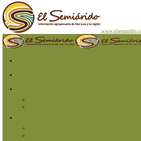
www.elsemiarido.
Inicio
San Luis
Región
Cuyo
Resto del país
Producción
Agricultura
Ganadería