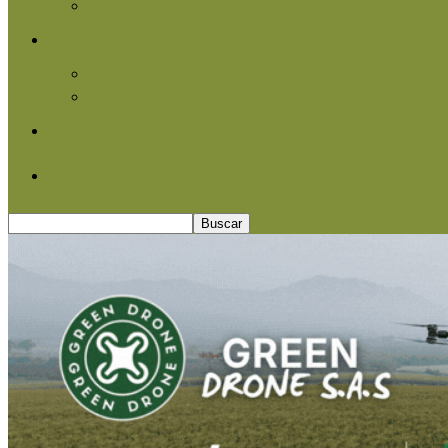
Agroindustria
Otros
Informe Especial
Entrevistas
Contacto
Quiénes somos