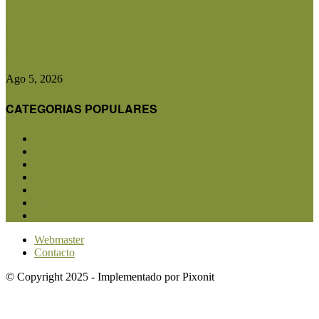
Diputados aprobó el régimen de Consorcios
Camineros y el proyecto avanza...
Ago 5, 2026
CATEGORIAS POPULARES
San Luis
5851
Agricultura
2683
Ganadería
2566
Agroindustria
1870
Sanidad
1734
Política
1640
Investigación
1584
Webmaster
Contacto
© Copyright 2025 - Implementado por Pixonit