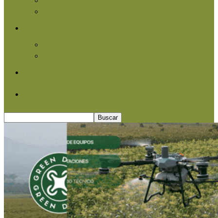
Agroindustria
Otros
Informe Especial
Entrevistas
Contacto
Quiénes somos