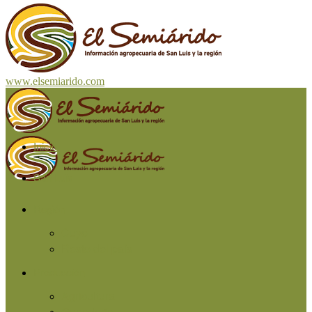
www.elsemiarido.com
Inicio
San Luis
Región
Cuyo
Resto del país
Producción
Agricultura
Ganadería