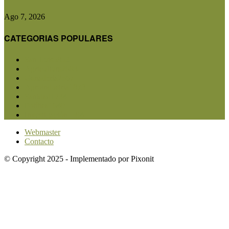
Ago 7, 2026
CATEGORIAS POPULARES
San Luis
5852
Agricultura
2683
Ganadería
2567
Agroindustria
1873
Sanidad
1734
Política
1640
Investigación
1584
Webmaster
Contacto
© Copyright 2025 - Implementado por Pixonit