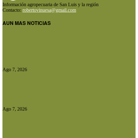
Información agropecuaria de San Luis y la región
Contacto:
robertovinuesa@gmail.com
AUN MAS NOTICIAS
Las exportaciones agroindustriales a la Unión
Europea crecieron un 30% en...
Ago 7, 2026
Ser Beef invertirá US$10 millones en una planta
de biogás y...
Ago 7, 2026
La ganadería cambia: Cómo evolucionan la
producción y el consumo de...