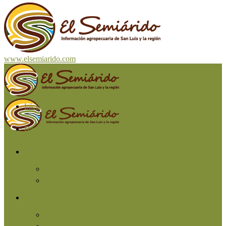
www.elsemiarido.com
Inicio
San Luis
Región
Cuyo
Resto del país
Producción
Agricultura
Ganadería