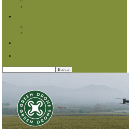
Agroindustria
Otros
Informe Especial
Entrevistas
Contacto
Quiénes somos