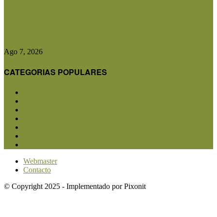
Ser Beef invertirá US$10 millones en una planta
de biogás y...
Ago 7, 2026
CATEGORIAS POPULARES
San Luis
5853
Agricultura
2683
Ganadería
2567
Agroindustria
1873
Sanidad
1734
Política
1640
Investigación
1584
Webmaster
Contacto
© Copyright 2025 - Implementado por Pixonit