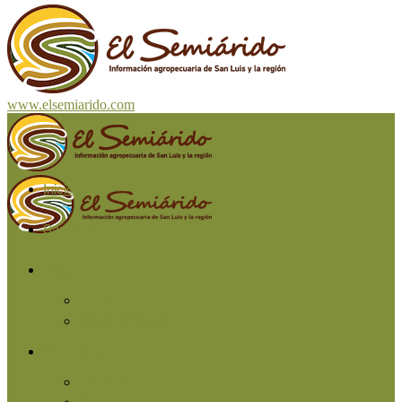
www.elsemiarido.com
Inicio
San Luis
Región
Cuyo
Resto del país
Producción
Agricultura
Ganadería