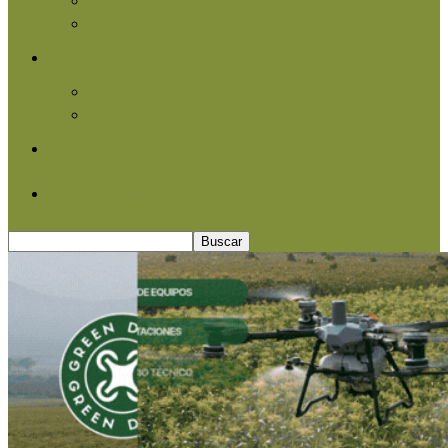
Agroindustria
Otros
Informe Especial
Entrevistas
Contacto
Quiénes somos