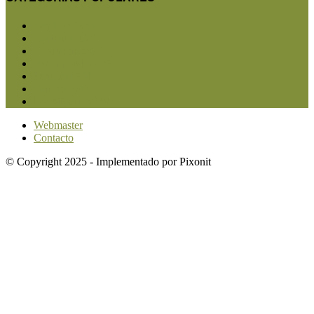
San Luis
5853
Agricultura
2683
Ganadería
2567
Agroindustria
1873
Sanidad
1734
Política
1640
Investigación
1584
Webmaster
Contacto
© Copyright 2025 - Implementado por Pixonit