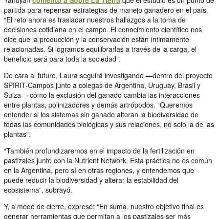
Yahdjian
comentó a Sobre La Tierra
que el estudio es un punto de
partida para repensar estrategias de manejo ganadero en el país.
“El reto ahora es trasladar nuestros hallazgos a la toma de
decisiones cotidiana en el campo. El conocimiento científico nos
dice que la producción y la conservación están íntimamente
relacionadas. Si logramos equilibrarlas a través de la carga, el
beneficio será para toda la sociedad”.
De cara al futuro, Laura seguirá investigando —dentro del proyecto
SPIRIT-Campos junto a colegas de Argentina, Uruguay, Brasil y
Suiza— cómo la exclusión del ganado cambia las interacciones
entre plantas, polinizadores y demás artrópodos. “Queremos
entender si los sistemas sin ganado alteran la biodiversidad de
todas las comunidades biológicas y sus relaciones, no solo la de las
plantas”.
“También profundizaremos en el impacto de la fertilización en
pastizales junto con la Nutrient Network. Esta práctica no es común
en la Argentina, pero sí en otras regiones, y entendemos que
puede reducir la biodiversidad y alterar la estabilidad del
ecosistema”, subrayó.
Y, a modo de cierre, expresó: “En suma, nuestro objetivo final es
generar herramientas que permitan a los pastizales ser más