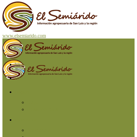
www.elsemiarido.com
Inicio
San Luis
Región
Cuyo
Resto del país
Producción
Agricultura
Ganadería