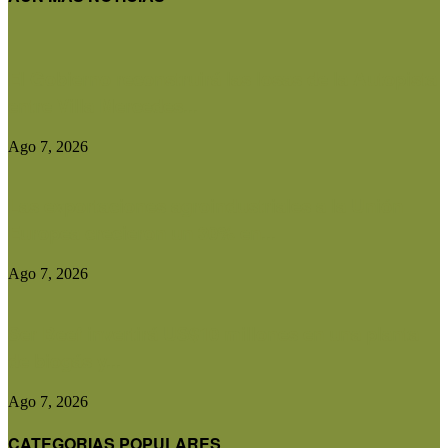
El Gobierno reconstruirá las losas de la Autopista
entre Villa Mercedes...
Ago 7, 2026
Las exportaciones agroindustriales a la Unión
Europea crecieron un 30% en...
Ago 7, 2026
Ser Beef invertirá US$10 millones en una planta
de biogás y...
Ago 7, 2026
CATEGORIAS POPULARES