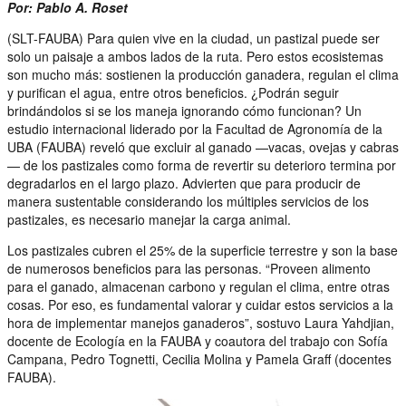
Por: Pablo A. Roset
(SLT-FAUBA) Para quien vive en la ciudad, un pastizal puede ser
solo un paisaje a ambos lados de la ruta. Pero estos ecosistemas
son mucho más: sostienen la producción ganadera, regulan el clima
y purifican el agua, entre otros beneficios. ¿Podrán seguir
brindándolos si se los maneja ignorando cómo funcionan? Un
estudio internacional liderado por la Facultad de Agronomía de la
UBA (FAUBA) reveló que excluir al ganado —vacas, ovejas y cabras
— de los pastizales como forma de revertir su deterioro termina por
degradarlos en el largo plazo. Advierten que para producir de
manera sustentable considerando los múltiples servicios de los
pastizales, es necesario manejar la carga animal.
Los pastizales cubren el 25% de la superficie terrestre y son la base
de numerosos beneficios para las personas. “Proveen alimento
para el ganado, almacenan carbono y regulan el clima, entre otras
cosas. Por eso, es fundamental valorar y cuidar estos servicios a la
hora de implementar manejos ganaderos”, sostuvo Laura Yahdjian,
docente de Ecología en la FAUBA y coautora del trabajo con Sofía
Campana, Pedro Tognetti, Cecilia Molina y Pamela Graff (docentes
FAUBA).