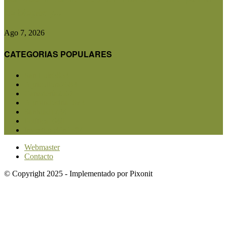
de biogás y...
Ago 7, 2026
CATEGORIAS POPULARES
San Luis
5853
Agricultura
2683
Ganadería
2567
Agroindustria
1873
Sanidad
1734
Política
1640
Investigación
1584
Webmaster
Contacto
© Copyright 2025 - Implementado por Pixonit