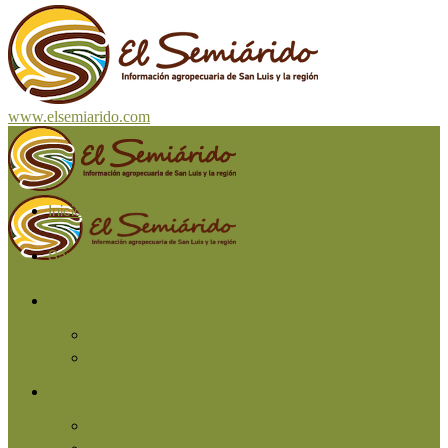
www.elsemiarido.com
Inicio
San Luis
Región
Cuyo
Resto del país
Producción
Agricultura
Ganadería