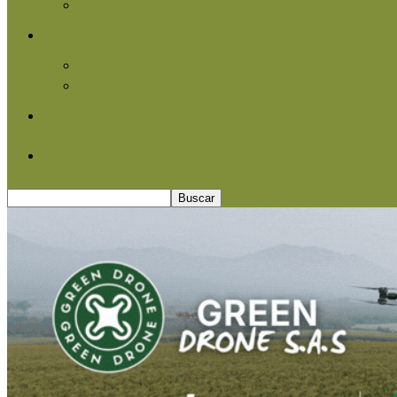
Agroindustria
Otros
Informe Especial
Entrevistas
Contacto
Quiénes somos