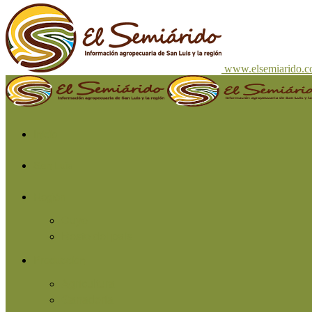
www.elsemiarido.
Inicio
San Luis
Región
Cuyo
Resto del país
Producción
Agricultura
Ganadería