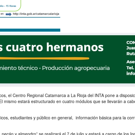
cos, el Centro Regional Catamarca a La Rioja del INTA pone a disposic
 mismo estará estructurado en cuatro módulos que se llevarán a cabo l
icos, estudiantes y público en general, información básica para la corr
al, pecán y almendro” se realizará el 7 de julio y estará a cargo de l