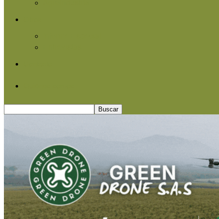
Agroindustria
Otros
Informe Especial
Entrevistas
Contacto
Quiénes somos