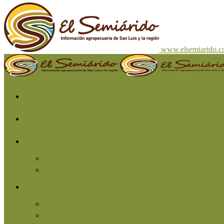
www.elsemiarido.
Inicio
San Luis
Región
Cuyo
Resto del país
Producción
Agricultura
Ganadería