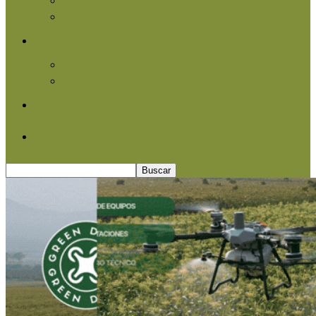
Agroindustria
Otros
Informe Especial
Entrevistas
Contacto
Quiénes somos