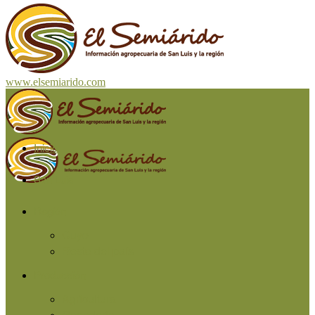
www.elsemiarido.com
Inicio
San Luis
Región
Cuyo
Resto del país
Producción
Agricultura
Ganadería