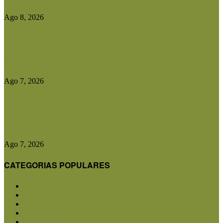
Ago 8, 2026
El Gobierno reconstruirá las losas de la Autopista
entre Villa Mercedes...
Ago 7, 2026
Las exportaciones agroindustriales a la Unión
Europea crecieron un 30% en...
Ago 7, 2026
CATEGORIAS POPULARES
San Luis
5853
Agricultura
2683
Ganadería
2568
Agroindustria
1873
Sanidad
1734