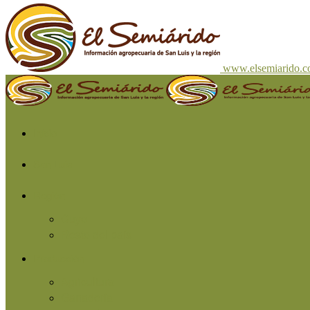
www.elsemiarido.
Inicio
San Luis
Región
Cuyo
Resto del país
Producción
Agricultura
Ganadería