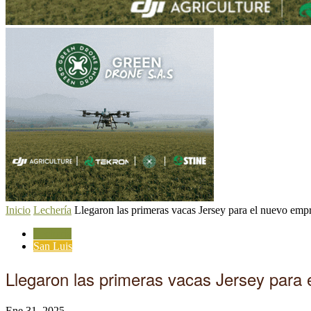
Inicio
Lechería
Llegaron las primeras vacas Jersey para el nuevo empr
Lechería
San Luis
Llegaron las primeras vacas Jersey para
Ene 31, 2025