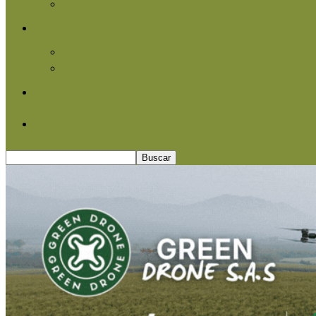
Agroindustria
Otros
Informe Especial
Entrevistas
Contacto
Quiénes somos