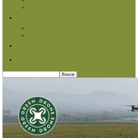
Agroindustria
Otros
Informe Especial
Entrevistas
Contacto
Quiénes somos