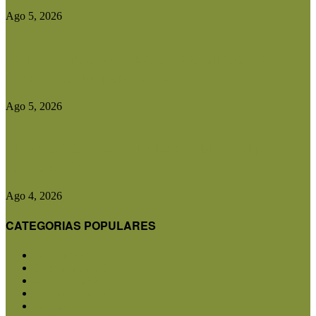
Ago 5, 2026
Entidades rurales y diputados analizaron el
proyecto de ley para crear...
Ago 5, 2026
CRA advirtió que cualquier cambio en el plan
contra la aftosa...
Ago 4, 2026
CATEGORIAS POPULARES
San Luis
5850
Agricultura
2682
Ganadería
2566
Agroindustria
1870
Sanidad
1734