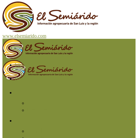
www.elsemiarido.com
Inicio
San Luis
Región
Cuyo
Resto del país
Producción
Agricultura
Ganadería