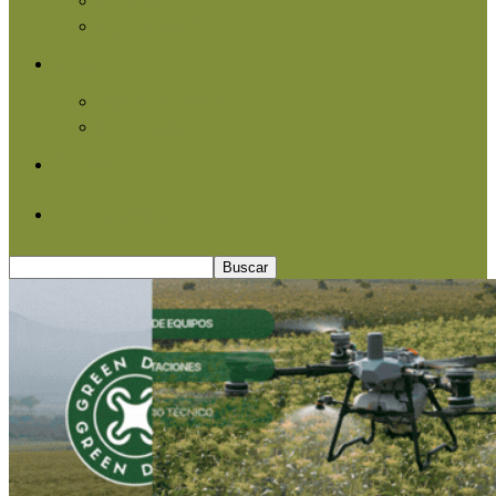
Agroindustria
Otros
Informe Especial
Entrevistas
Contacto
Quiénes somos