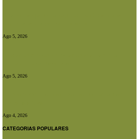
Diputados aprobó el régimen de Consorcios
Camineros y el proyecto avanza...
Ago 5, 2026
Entidades rurales y diputados analizaron el
proyecto de ley para crear...
Ago 5, 2026
CRA advirtió que cualquier cambio en el plan
contra la aftosa...
Ago 4, 2026
CATEGORIAS POPULARES