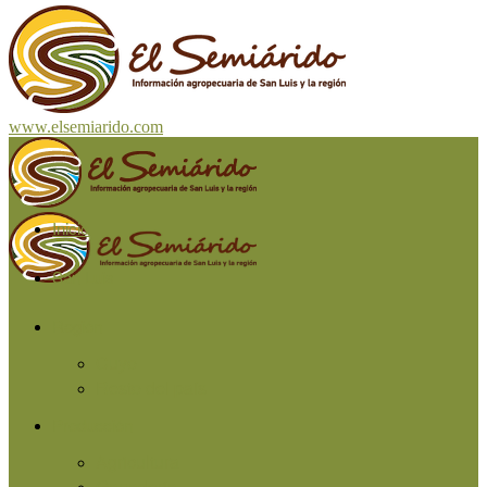
www.elsemiarido.com
Inicio
San Luis
Región
Cuyo
Resto del país
Producción
Agricultura
Ganadería