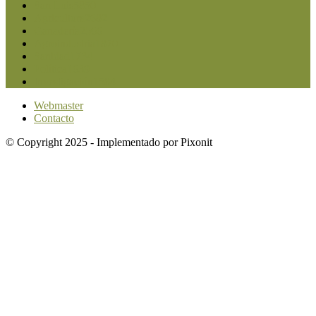
San Luis
5850
Agricultura
2682
Ganadería
2566
Agroindustria
1870
Sanidad
1734
Política
1639
Investigación
1584
Webmaster
Contacto
© Copyright 2025 - Implementado por Pixonit